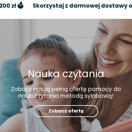
🗳️
Skorzystaj z darmowej dostawy od 200 
Nauka czytania
Zobacz naszą pełną ofertę pomocy do
nauki czytania metodą sylabową!
Zobacz ofertę