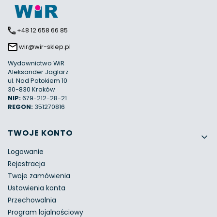
+48 12 658 66 85
wir@wir-sklep.pl
Wydawnictwo WiR
Aleksander Jaglarz
ul. Nad Potokiem 10
30-830 Kraków
NIP:
679-212-28-21
REGON:
351270816
Linki w stopce
TWOJE KONTO
Logowanie
Rejestracja
Twoje zamówienia
Ustawienia konta
Przechowalnia
Program lojalnościowy