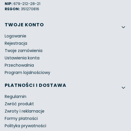
NIP:
679-212-28-21
REGON:
351270816
Linki w stopce
TWOJE KONTO
Logowanie
Rejestracja
Twoje zamówienia
Ustawienia konta
Przechowalnia
Program lojalnościowy
PŁATNOŚCI I DOSTAWA
Regulamin
Zwróć produkt
Zwroty i reklamacje
Formy płatności
Polityka prywatności