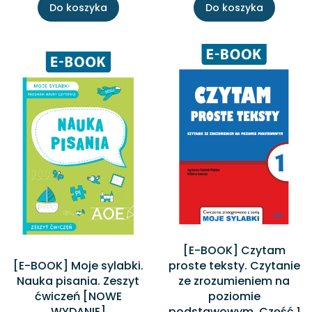
Do koszyka
Do koszyka
[E-BOOK] Czytam
[E-BOOK] Moje sylabki.
proste teksty. Czytanie
Nauka pisania. Zeszyt
ze zrozumieniem na
ćwiczeń [NOWE
poziomie
WYDANIE]
podstawowym. Część 1