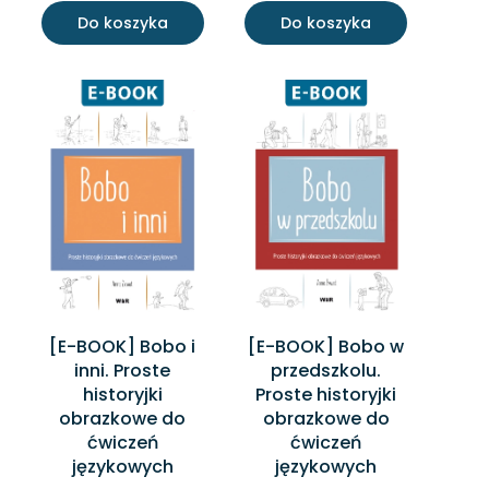
Do koszyka
Do koszyka
[E-BOOK] Bobo i
[E-BOOK] Bobo w
inni. Proste
przedszkolu.
historyjki
Proste historyjki
obrazkowe do
obrazkowe do
ćwiczeń
ćwiczeń
językowych
językowych