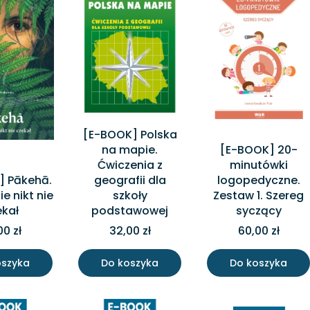
[E-BOOK] Polska
na mapie.
[E-BOOK] 20-
Ćwiczenia z
minutówki
] Pākehā.
geografii dla
logopedyczne.
e nikt nie
szkoły
Zestaw 1. Szereg
ekał
podstawowej
syczący
00 zł
32,00 zł
60,00 zł
oszyka
Do koszyka
Do koszyka