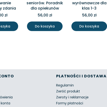
wanie
seniorów. Poradnik
wyrównawcze dla
ry zdania
dla opiekunów
klas 1-3
00 zł
56,00 zł
56,00 zł
oszyka
Do koszyka
Do koszyka
w stopce
KONTO
PŁATNOŚCI I DOSTAWA
Regulamin
a
Zwróć produkt
ówienia
Zwroty i reklamacje
 konta
Formy płatności