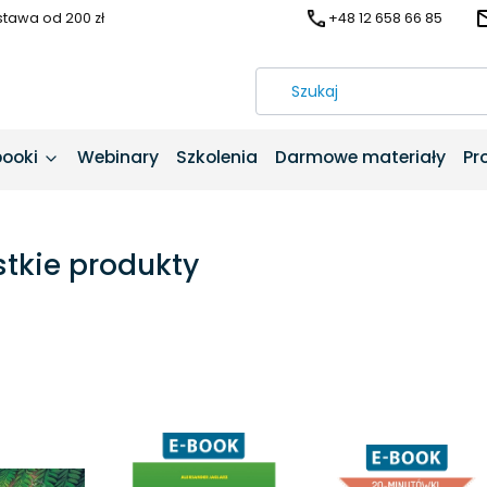
awa od 200 zł
+48 12 658 66 85
booki
Webinary
Szkolenia
Darmowe materiały
Pr
tkie produkty
produktów