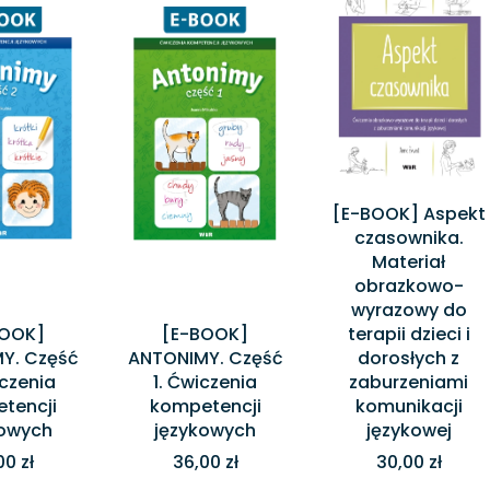
[E-BOOK] Aspekt
czasownika.
Materiał
obrazkowo-
wyrazowy do
BOOK]
[E-BOOK]
terapii dzieci i
Y. Część
ANTONIMY. Część
dorosłych z
iczenia
1. Ćwiczenia
zaburzeniami
tencji
kompetencji
komunikacji
kowych
językowych
językowej
00 zł
36,00 zł
30,00 zł