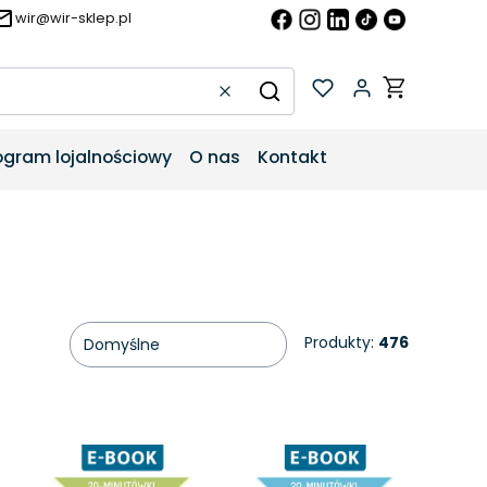
wir@wir-sklep.pl
Produkty w k
Wyczyść
Szukaj
ogram lojalnościowy
O nas
Kontakt
Produkty:
476
Domyślne