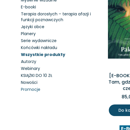
Myślenie wizualne
E-booki
Terapia dorosłych – terapia afazji i
funkcji poznawczych
Języki obce
Planery
Serie wydawnicze
Końcówki nakładu
Wszystkie produkty
Autorzy
Webinary
[E-BOOK
KSIĄŻKI DO 10 ZŁ
Tam, gdzi
Nowości
cz
Promocje
85,
Koniec menu
Do k