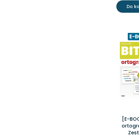
Do k
[E-BOO
ortogr
Zes