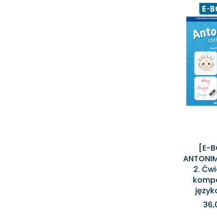
[E-
ANTONIM
2. Ćw
kompe
języ
36,