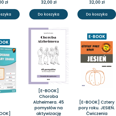
00 zł
32,00 zł
32,00 zł
oszyka
Do koszyka
Do koszyka
[E-BOOK]
Choroba
Alzheimera. 45
[E-BOOK] Cztery
pomysłów na
pory roku. JESIEŃ.
BOOK]
aktywizację
Ćwiczenia