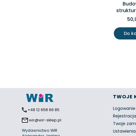
Budo
struktu
50,
Do k
Linki 
TWOJE 
Logowanie
+48 12 658 66 85
Rejestracj
wir@wir-sklep.pl
Twoje zam
Wydawnictwo WiR
Ustawienia
Aleksander Jaglarz