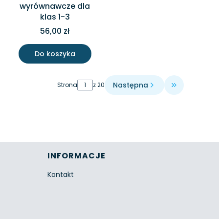
wyrównawcze dla
klas 1-3
56,00 zł
Do koszyka
Następna
Strona
z 20
Przejdź do o
INFORMACJE
Kontakt