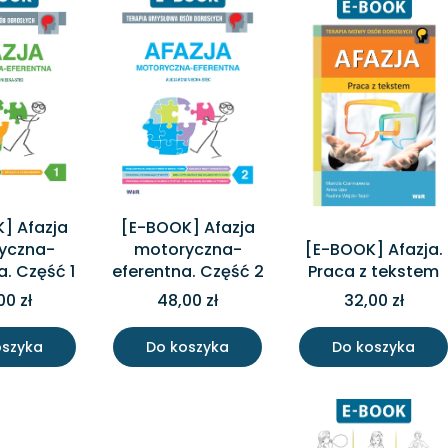
] Afazja
[E-BOOK] Afazja
yczna-
motoryczna-
[E-BOOK] Afazja.
a. Część 1
eferentna. Część 2
Praca z tekstem
00 zł
48,00 zł
32,00 zł
oszyka
Do koszyka
Do koszyka