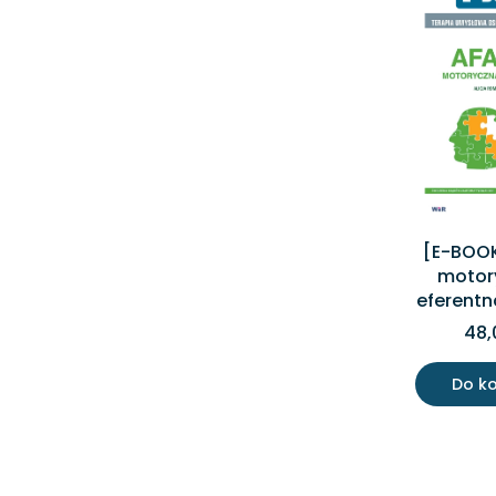
[E-BOOK
motor
eferentn
48,
Do k