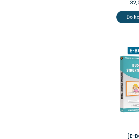
32,
Do k
[E-