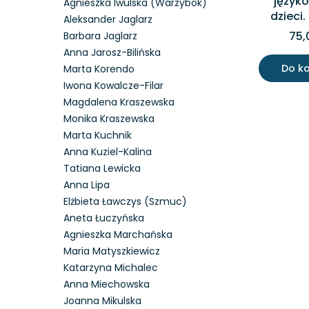
język
Agnieszka Iwulska (Warzybok)
dzieci.
Aleksander Jaglarz
75,
Barbara Jaglarz
Anna Jarosz-Bilińska
Do k
Marta Korendo
Iwona Kowalcze-Filar
Magdalena Kraszewska
Monika Kraszewska
Marta Kuchnik
Anna Kuziel-Kalina
Tatiana Lewicka
Anna Lipa
Elżbieta Ławczys (Szmuc)
Aneta Łuczyńska
Agnieszka Marchańska
Maria Matyszkiewicz
Katarzyna Michalec
Anna Miechowska
Joanna Mikulska