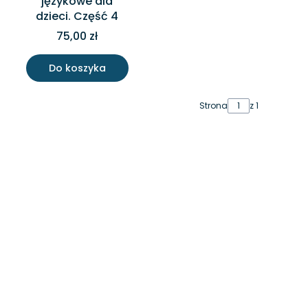
językowe dla
dzieci. Część 4
75,00 zł
Do koszyka
Strona
z 1