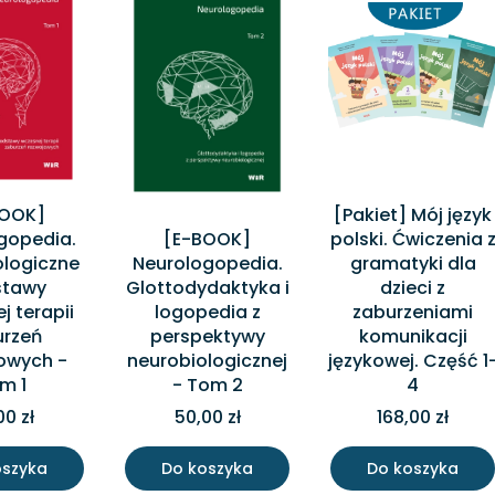
BOOK]
[Pakiet] Mój język
gopedia.
[E-BOOK]
polski. Ćwiczenia 
ologiczne
Neurologopedia.
gramatyki dla
stawy
Glottodydaktyka i
dzieci z
j terapii
logopedia z
zaburzeniami
urzeń
perspektywy
komunikacji
owych -
neurobiologicznej
językowej. Część 1
m 1
- Tom 2
4
00 zł
50,00 zł
168,00 zł
oszyka
Do koszyka
Do koszyka