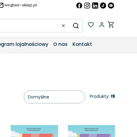
wir@wir-sklep.pl
Produkty w k
Wyczyść
Szukaj
ogram lojalnościowy
O nas
Kontakt
Produkty:
19
Domyślne