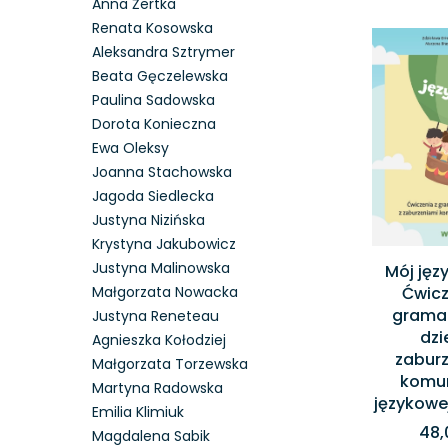
Anna Żertka
Renata Kosowska
Aleksandra Sztrymer
Beata Gęczelewska
Paulina Sadowska
Dorota Konieczna
Ewa Oleksy
Joanna Stachowska
Jagoda Siedlecka
Justyna Nizińska
Krystyna Jakubowicz
Justyna Malinowska
Mój języ
Małgorzata Nowacka
Ćwicz
gramat
Justyna Reneteau
dzi
Agnieszka Kołodziej
zabur
Małgorzata Torzewska
komun
Martyna Radowska
językowe
Emilia Klimiuk
48,
Magdalena Sabik