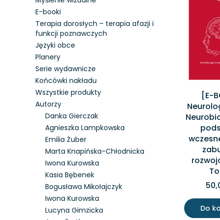
Myślenie wizualne
E-booki
Terapia dorosłych – terapia afazji i
funkcji poznawczych
Języki obce
Planery
Serie wydawnicze
Końcówki nakładu
Wszystkie produkty
[E-
Autorzy
Neurolo
Danka Gierczak
Neurobi
pod
Agnieszka Lampkowska
wczesne
Emilia Żuber
zab
Marta Knapińska-Chłodnicka
rozwoj
Iwona Kurowska
To
Kasia Bębenek
50,
Bogusława Mikołajczyk
Iwona Kurowska
Do k
Lucyna Gimzicka