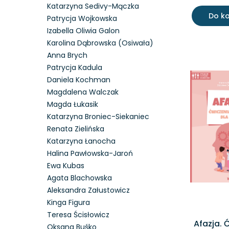
Katarzyna Sedivy-Mączka
Do k
Patrycja Wojkowska
Izabella Oliwia Galon
Karolina Dąbrowska (Osiwała)
Anna Brych
Patrycja Kadula
Daniela Kochman
Magdalena Walczak
Magda Łukasik
Katarzyna Broniec-Siekaniec
Renata Zielińska
Katarzyna Łanocha
Halina Pawłowska-Jaroń
Ewa Kubas
Agata Blachowska
Aleksandra Załustowicz
Kinga Figura
Teresa Ścisłowicz
Afazja. 
Oksana Buśko