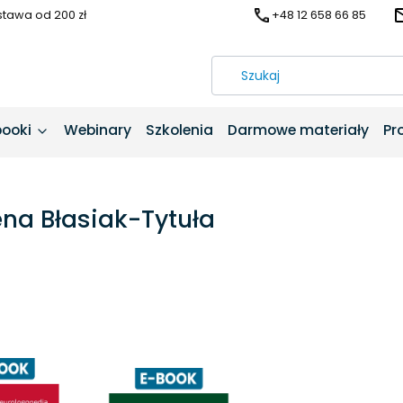
awa od 200 zł
+48 12 658 66 85
booki
Webinary
Szkolenia
Darmowe materiały
Pr
na Błasiak-Tytuła
produktów