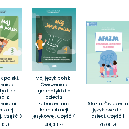
k polski.
Mój język polski.
enia z
Ćwiczenia z
yki dla
gramatyki dla
eci z
dzieci z
zeniami
zaburzeniami
Afazja. Ćwiczenia
ikacji
komunikacji
językowe dla
j. Część 3
językowej. Część 4
dzieci. Część 1
00 zł
48,00 zł
75,00 zł