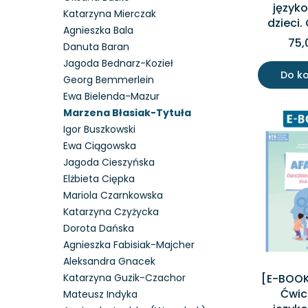
język
Katarzyna Mierczak
dzieci.
Agnieszka Bala
75,
Danuta Baran
Jagoda Bednarz-Kozieł
Do k
Georg Bemmerlein
Ewa Bielenda-Mazur
Marzena Błasiak-Tytuła
Igor Buszkowski
Ewa Ciągowska
Jagoda Cieszyńska
Elżbieta Ciępka
Mariola Czarnkowska
Katarzyna Czyżycka
Dorota Dańska
Agnieszka Fabisiak-Majcher
Aleksandra Gnacek
[E-BOOK
Katarzyna Guzik-Czachor
Ćwic
Mateusz Indyka