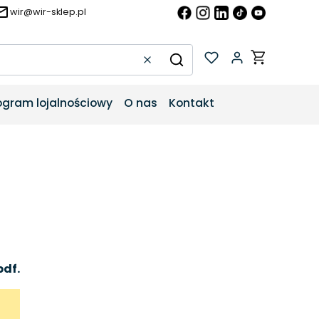
wir@wir-sklep.pl
Produkty w k
Wyczyść
Szukaj
ogram lojalnościowy
O nas
Kontakt
pdf.