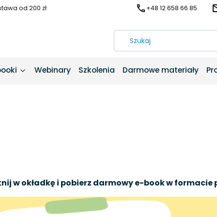
awa od 200 zł
+48 12 658 66 85
booki
Webinary
Szkolenia
Darmowe materiały
Pr
knij w okładkę i pobierz darmowy e-book w formacie 