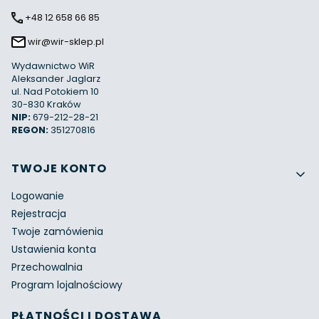
+48 12 658 66 85
wir@wir-sklep.pl
Wydawnictwo WiR
Aleksander Jaglarz
ul. Nad Potokiem 10
30-830 Kraków
NIP:
679-212-28-21
REGON:
351270816
Linki w stopce
TWOJE KONTO
Logowanie
Rejestracja
Twoje zamówienia
Ustawienia konta
Przechowalnia
Program lojalnościowy
PŁATNOŚCI I DOSTAWA