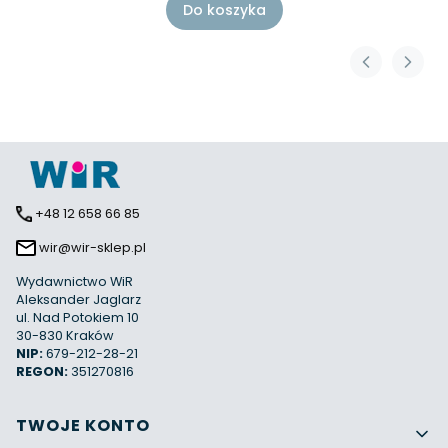
Do koszyka
+48 12 658 66 85
wir@wir-sklep.pl
Wydawnictwo WiR
Aleksander Jaglarz
ul. Nad Potokiem 10
30-830 Kraków
NIP:
679-212-28-21
REGON:
351270816
Linki w stopce
TWOJE KONTO