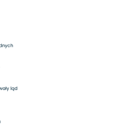
odnych
e
wały ląd
u