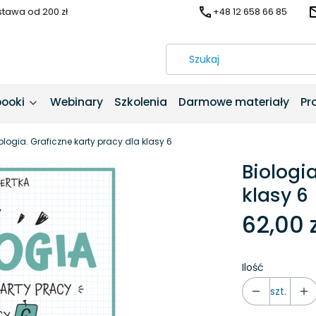
awa od 200 zł
+48 12 658 66 85
booki
Webinary
Szkolenia
Darmowe materiały
Pr
ologia. Graficzne karty pracy dla klasy 6
Biologia
klasy 6
62,00 z
Ilość
szt.