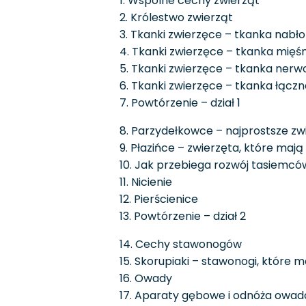
1. Wspólne cechy zwierząt
2. Królestwo zwierząt
3. Tkanki zwierzęce – tkanka nab
4. Tkanki zwierzęce – tkanka mięś
5. Tkanki zwierzęce – tkanka ner
6. Tkanki zwierzęce – tkanka łączn
7. Powtórzenie – dział 1
8. Parzydełkowce – najprostsze z
9. Płazińce – zwierzęta, które mają 
10. Jak przebiega rozwój tasiemcó
11. Nicienie
12. Pierścienice
13. Powtórzenie – dział 2
14. Cechy stawonogów
15. Skorupiaki – stawonogi, które 
16. Owady
17. Aparaty gębowe i odnóża owa