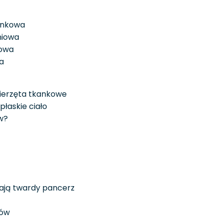
łonkowa
niowa
wowa
a
wierzęta tkankowe
płaskie ciało
w?
mają twardy pancerz
dów