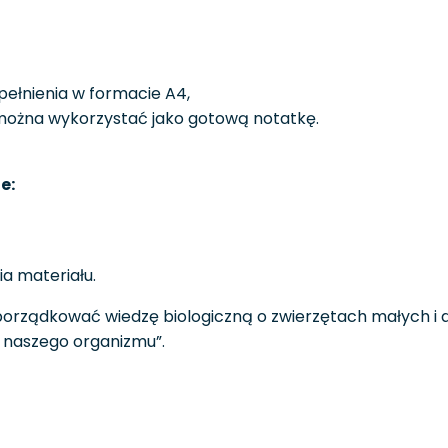
pełnienia w formacie A4,
 można wykorzystać jako gotową notatkę.
e:
a materiału.
rządkować wiedzę biologiczną o zwierzętach małych i du
 naszego organizmu”.