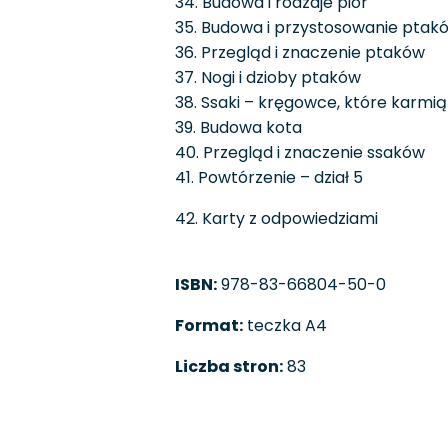
34. Budowa i rodzaje piór
35. Budowa i przystosowanie ptakó
36. Przegląd i znaczenie ptaków
37. Nogi i dzioby ptaków
38. Ssaki – kręgowce, które karm
39. Budowa kota
40. Przegląd i znaczenie ssaków
41. Powtórzenie – dział 5
42. Karty z odpowiedziami
ISBN:
978-83-66804-50-0
Format:
teczka A4
Liczba stron:
83