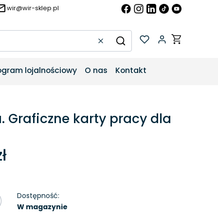
wir@wir-sklep.pl
Produkty w k
Wyczyść
Szukaj
ogram lojalnościowy
O nas
Kontakt
. Graficzne karty pracy dla
ł
Dostępność:
W magazynie