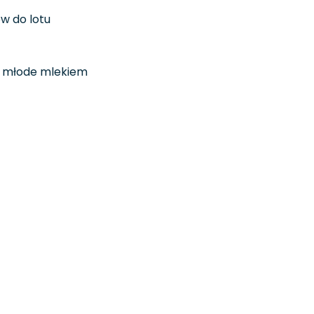
w do lotu
ią młode mlekiem