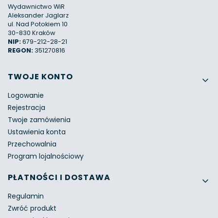
Wydawnictwo WiR
Aleksander Jaglarz
ul. Nad Potokiem 10
30-830 Kraków
NIP:
679-212-28-21
REGON:
351270816
Linki w stopce
TWOJE KONTO
Logowanie
Rejestracja
Twoje zamówienia
Ustawienia konta
Przechowalnia
Program lojalnościowy
PŁATNOŚCI I DOSTAWA
Regulamin
Zwróć produkt