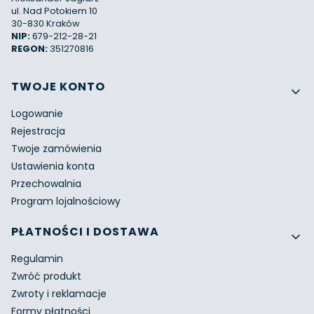
ul. Nad Potokiem 10
30-830 Kraków
NIP:
679-212-28-21
REGON:
351270816
Linki w stopce
TWOJE KONTO
Logowanie
Rejestracja
Twoje zamówienia
Ustawienia konta
Przechowalnia
Program lojalnościowy
PŁATNOŚCI I DOSTAWA
Regulamin
Zwróć produkt
Zwroty i reklamacje
Formy płatności