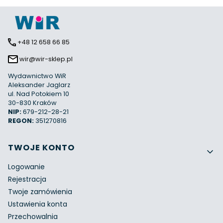
+48 12 658 66 85
wir@wir-sklep.pl
Wydawnictwo WiR
Aleksander Jaglarz
ul. Nad Potokiem 10
30-830 Kraków
NIP:
679-212-28-21
REGON:
351270816
Linki w stopce
TWOJE KONTO
Logowanie
Rejestracja
Twoje zamówienia
Ustawienia konta
Przechowalnia