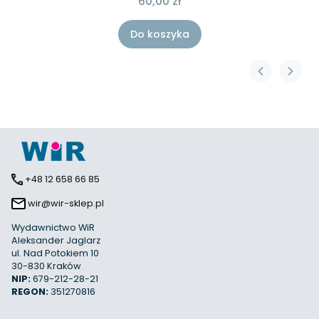
60,00 zł
Do koszyka
+48 12 658 66 85
wir@wir-sklep.pl
Wydawnictwo WiR
Aleksander Jaglarz
ul. Nad Potokiem 10
30-830 Kraków
NIP:
679-212-28-21
REGON:
351270816