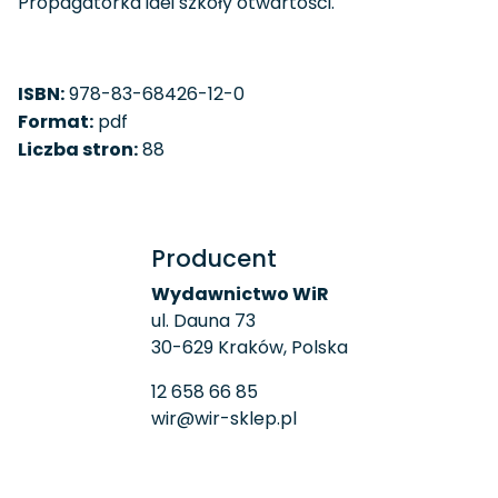
Propagatorka idei szkoły otwartości.
ISBN:
978-83-68426-12-0
Format:
pdf
Liczba stron:
88
Producent
Wydawnictwo WiR
ul. Dauna 73
30-629 Kraków, Polska
12 658 66 85
wir@wir-sklep.pl