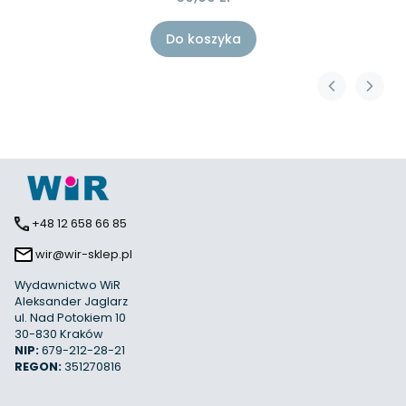
Do koszyka
+48 12 658 66 85
wir@wir-sklep.pl
Wydawnictwo WiR
Aleksander Jaglarz
ul. Nad Potokiem 10
30-830 Kraków
NIP:
679-212-28-21
REGON:
351270816