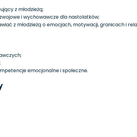
ujący z młodzieżą;
zwojowe i wychowawcze dla nastolatków;
awiać z młodzieżą o emocjach, motywacji, granicach i rela
wawczych;
;
ompetencje emocjonalne i społeczne.
y