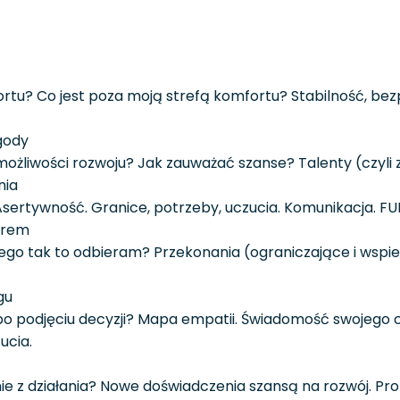
rtu? Co jest poza moją strefą komfortu? Stabilność, be
gody
żliwości rozwoju? Jak zauważać szanse? Talenty (czyli 
nia
Asertywność. Granice, potrzeby, uczucia. Komunikacja. FU
orem
ego tak to odbieram? Przekonania (ograniczające i wspi
gu
 podjęciu decyzji? Mapa empatii. Świadomość swojego ce
ucia.
e z działania? Nowe doświadczenia szansą na rozwój. Pro