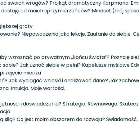
 od swoich wrogów? Trójkąt dramatyczny Karpmana. Emoc
ie dostaję od moich sprzymierzeńców? Mindset (mój spos
jgłębszej groty
rowanie? Niepowodzenia jako lekcje. Zaufanie do siebie. 
aby wzrosnąć po prywatnym „końcu świata”? Poznaję sieb
 sobie? Jak uznać siebie w pełni? Kapelusze myślowe Ed
 przejęcie miecza
eń? Jak wyciągać wnioski i analizować dane? Jak zachow
. Intuicja. Moje wartości.
jętności i doświadczenia? Strategia. Równowaga. Skutecz
nacja
ją siłą? Co jest moim obszarem do rozwoju? Świadomość. 