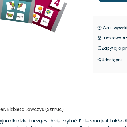
Czas wysyłki
Dostawa
od
Zapytaj o p
Udostępnij
er, Elżbieta Ławczys (Szmuc)
a dla dzieci uczących się czytać. Polecana jest także dla 