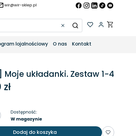
wir@wir-sklep.pl
Produkty w k
Wyczyść
Szukaj
ogram lojalnościowy
O nas
Kontakt
] Moje układanki. Zestaw 1-4
 zł
Dostępność:
W magazynie
Dodaj do koszyka