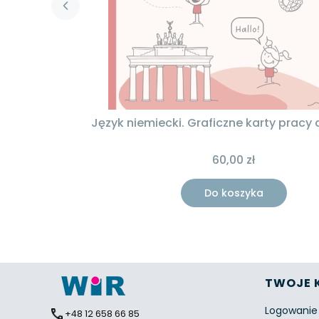
Język niemiecki. Graficzne karty pracy d
60,00 zł
Do koszyka
Linki 
TWOJE 
Logowanie
+48 12 658 66 85