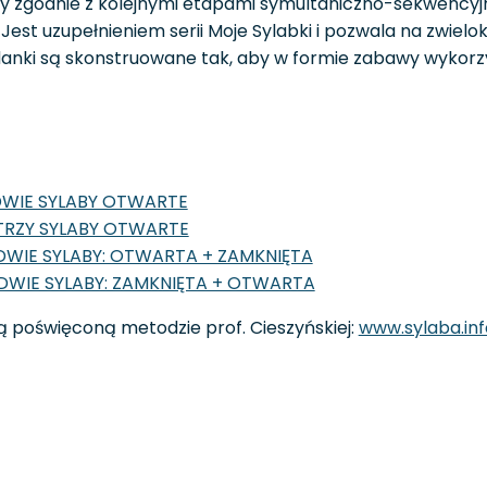
ny zgodnie z kolejnymi etapami symultaniczno-sekwencyj
 Jest uzupełnieniem serii Moje Sylabki i pozwala na zwielok
danki są skonstruowane tak, aby w formie zabawy wykorz
 DWIE SYLABY OTWARTE
 TRZY SYLABY OTWARTE
 DWIE SYLABY: OTWARTA + ZAMKNIĘTA
 DWIE SYLABY: ZAMKNIĘTA + OTWARTA
 poświęconą metodzie prof. Cieszyńskiej:
www.sylaba.inf