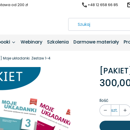
awa od 200 zł
+48 12 658 66 85
booki
Webinary
Szkolenia
Darmowe materiały
Pr
T] Moje układanki. Zestaw 1-4
[PAKIET
300,00
Ilość
szt.