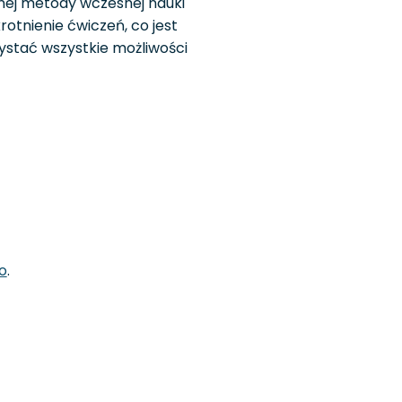
nej metody wczesnej nauki
rotnienie ćwiczeń, co jest
ystać wszystkie możliwości
o
.