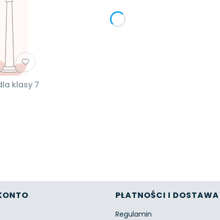
la klasy 7
w stopce
KONTO
PŁATNOŚCI I DOSTAWA
Regulamin