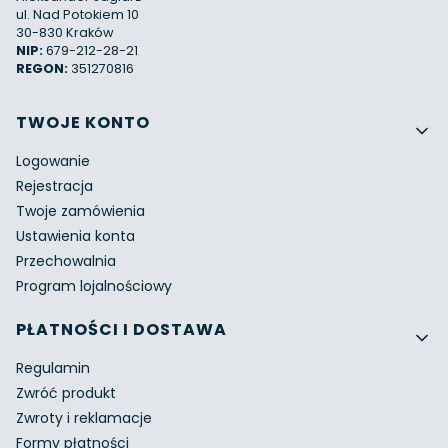
ul. Nad Potokiem 10
30-830 Kraków
NIP:
679-212-28-21
REGON:
351270816
Linki w stopce
TWOJE KONTO
Logowanie
Rejestracja
Twoje zamówienia
Ustawienia konta
Przechowalnia
Program lojalnościowy
PŁATNOŚCI I DOSTAWA
Regulamin
Zwróć produkt
Zwroty i reklamacje
Formy płatności