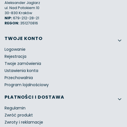
Aleksander Jaglarz
ul. Nad Potokiem 10
30-830 Kraków
NIP:
679-212-28-21
REGON:
351270816
Linki w stopce
TWOJE KONTO
Logowanie
Rejestracja
Twoje zamówienia
Ustawienia konta
Przechowalnia
Program lojalnościowy
PŁATNOŚCI I DOSTAWA
Regulamin
Zwróć produkt
Zwroty i reklamacje