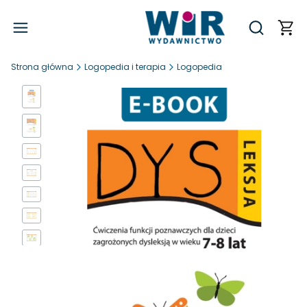
Produ
Otwórz wy
Strona główna
Logopedia i terapia
Logopedia