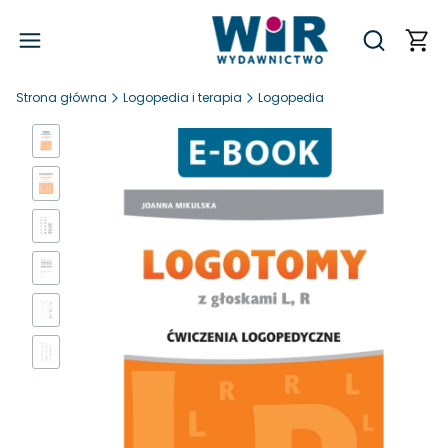
Produ
Otwórz wy
Strona główna
Logopedia i terapia
Logopedia