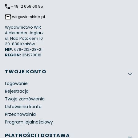
+48 12 658 66 85
wir@wir-sklep.pl
Wydawnictwo WiR
Aleksander Jaglarz
ul. Nad Potokiem 10
30-830 Kraków
NIP:
679-212-28-21
REGON:
351270816
Linki w stopce
TWOJE KONTO
Logowanie
Rejestracja
Twoje zamówienia
Ustawienia konta
Przechowalnia
Program lojalnościowy
PŁATNOŚCI I DOSTAWA