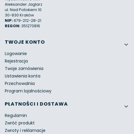
Aleksander Jaglarz
ul. Nad Potokiem 10
30-830 Kraków
NIP:
679-212-28-21
REGON:
351270816
Linki w stopce
TWOJE KONTO
Logowanie
Rejestracja
Twoje zamówienia
Ustawienia konta
Przechowalnia
Program lojalnościowy
PŁATNOŚCI I DOSTAWA
Regulamin
Zwróć produkt
Zwroty i reklamacje